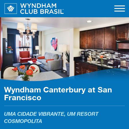
Open
Navigation
Wyndham Canterbury at San
Francisco
UMA CIDADE VIBRANTE, UM RESORT
COSMOPOLITA